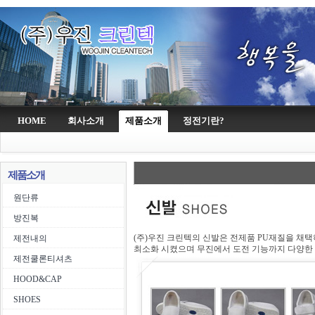
HOME
회사소개
제품소개
정전기란?
제품소개
원단류
방진복
(주)우진 크린텍의 신발은 전제품 PU재질을 채
제전내의
최소화 시켰으며 무진에서 도전 기능까지 다양한
제전쿨론티셔츠
HOOD&CAP
SHOES