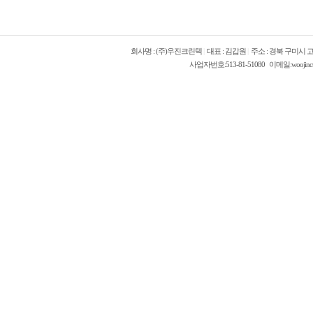
회사명 : (주)우진크린텍
|
대표 : 김갑원
|
주소 : 경북 구미시 고
사업자번호:513-81-51080 이메일:woojinct @ 