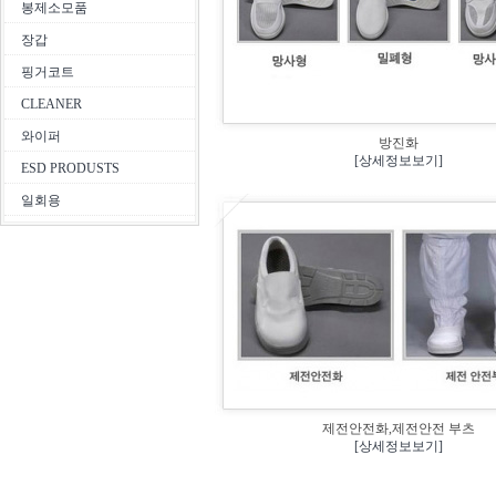
봉제소모품
장갑
핑거코트
CLEANER
와이퍼
방진화
[상세정보보기]
ESD PRODUSTS
일회용
제전안전화,제전안전 부츠
[상세정보보기]