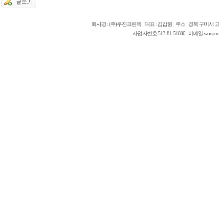
회사명 : (주)우진크린텍
|
대표 : 김갑원
|
주소 : 경북 구미시 고
사업자번호:513-81-51080 이메일:woojinct @ 