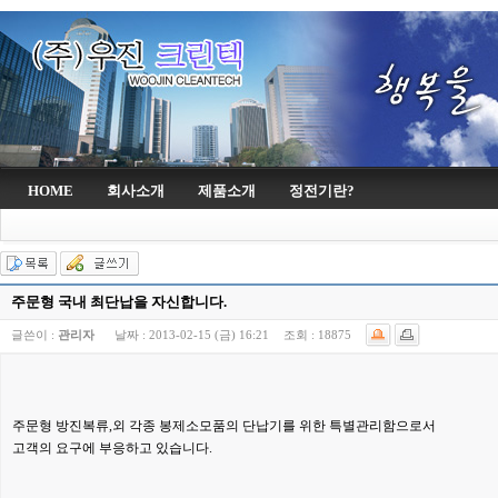
HOME
회사소개
제품소개
정전기란?
주문형 국내 최단납을 자신합니다.
글쓴이 :
관리자
날짜 :
2013-02-15 (금) 16:21
조회 :
18875
주문형 방진복류,외 각종 봉제소모품의 단납기를 위한 특별관리함으로서
고객의 요구에 부응하고 있습니다.