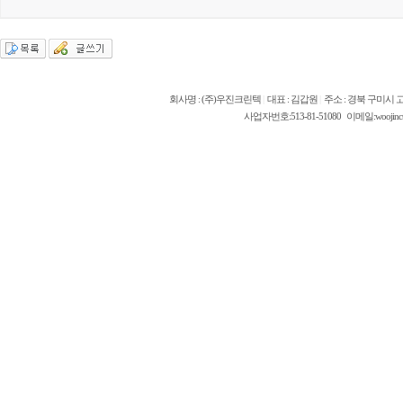
회사명 : (주)우진크린텍
|
대표 : 김갑원
|
주소 : 경북 구미시 고
사업자번호:513-81-51080 이메일:woojinct @ 